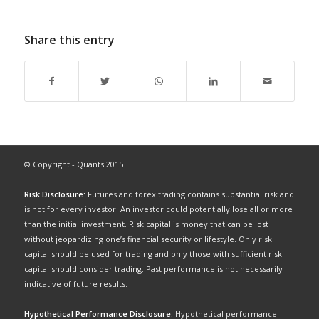
Share this entry
© Copyright - Quants 2015
Risk Disclosure:
Futures and forex trading contains substantial risk and
is not for every investor. An investor could potentially lose all or more
than the initial investment. Risk capital is money that can be lost
without jeopardizing one’s financial security or lifestyle. Only risk
capital should be used for trading and only those with sufficient risk
capital should consider trading. Past performance is not necessarily
indicative of future results.
Hypothetical Performance Disclosure:
Hypothetical performance