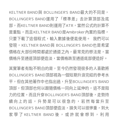
KELTNER BAND與 BOLLINGER’S BAND最大的不同是，
BOLLINGER’S BAND運用了「標準差」去計算頂部及底
部，而KELTNER BAND則運用了ATR，當然公式的計算不
是重點，而且KELTNER BAND是Amibroker內置的指標，
只要下載了這個程式，輸入數據後便能使用。 我們可以
發現，KELTNER BAND與 BOLLINGER’S BAND也是希望
價格在大部份時間都處於通道之內，最常見的想法是，當
價格升至通道頂部便造淡，當價格跌至通道底部便造好。
其實筆者有點不明白的是，至今仍然發現很多的人喜歡將
BOLLINGER’S BAND頂部視為一個短期升浪完結的參考水
平，但在其他著作中也指出過，升至BOLLINGER’S BAND
頂部，但頂部也何以跟隨價格一同向上延伸的，這不是阻
力的位置，而且升穿BOLLINGER’S BAND頂部後，走勢持
續向上的話，升勢是可以很急的，若然每當升至
BOLLINGER’S BAND頂部便造淡，損失可以很慘重，到大
家學了KELTNER BAND後，或許就會想到，利用