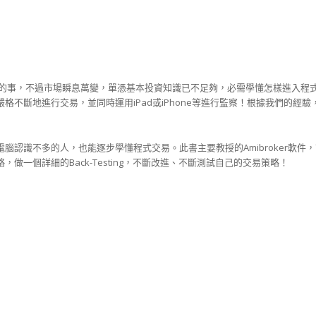
到的事，不過市場瞬息萬變，單憑基本投資知識已不足夠，必需學懂怎樣進入程
不斷地進行交易，並同時運用iPad或iPhone等進行監察！根據我們的經
認識不多的人，也能逐步學懂程式交易。此書主要教授的Amibroker軟件，
一個詳細的Back-Testing，不斷改進、不斷測試自己的交易策略！